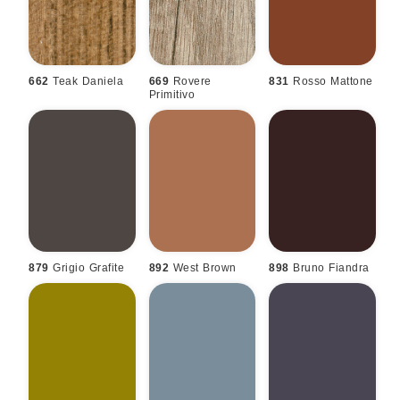
662
Teak Daniela
669
Rovere
831
Rosso Mattone
Primitivo
879
Grigio Grafite
892
West Brown
898
Bruno Fiandra