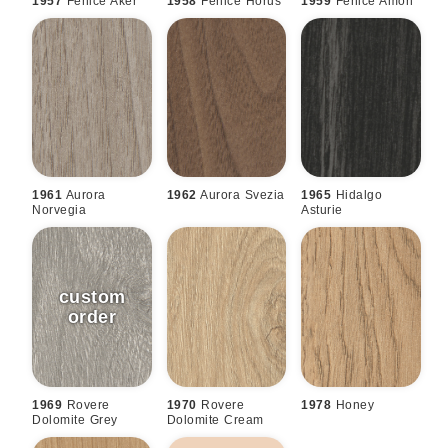
1957
Fenice Aker
1958
Fenice Horus
1959
Fenice Amon
1961
Aurora
1962
Aurora Svezia
1965
Hidalgo
Norvegia
Asturie
1969
Rovere
1970
Rovere
1978
Honey
Dolomite Grey
Dolomite Cream