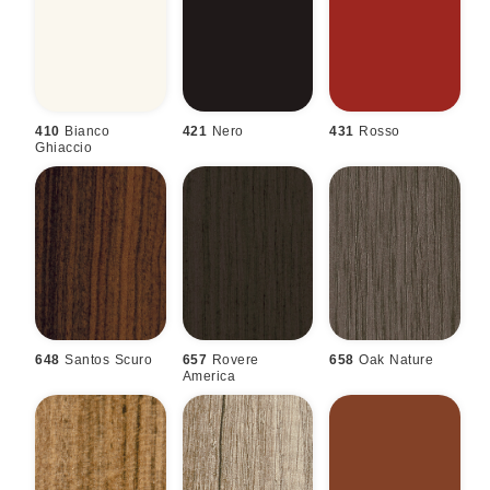
410
Bianco
421
Nero
431
Rosso
Ghiaccio
648
Santos Scuro
657
Rovere
658
Oak Nature
America