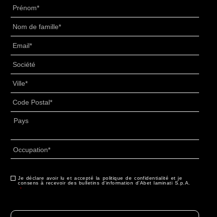
Prénom
*
Nom
de
Email
*
famille
*
Senza
Titolo
*
Ville
*
Code
Postal
*
Adresse
*
Pays
Occupation
*
CAPTCHA
Je déclare avoir lu et accepté la politique de confidentialité et je
Consentement
*
consens à recevoir des bulletins d'information d'Abet laminati S.p.A.
*