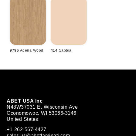
9796
Adena Wood
414
Sabbia
ABET USA Inc
N48W37031 E. Wisconsin Ave
Oconomowoc, WI 53066-3146
United States
+1 262-567-4427
sales.us@abetlaminati.com