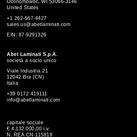
Oconomowoc, WI 53066-3146
United States
+1 262-567-4427
sales.us@abetlaminati.com
EIN: 87-9291326
Abet Laminati S.p.A.
società a socio unico
Viale Industria 21
12042 Bra (CN)
Italia
+39 0172 419111
info@abetlaminati.com
capitale sociale
€ 4.132.000,00 i.v.
N. REA CN-115819