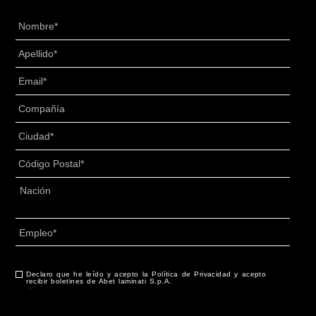
Nombre
*
Apellido
*
Email
*
Senza
Titolo
*
Ciudad
*
Código
Postal
*
Dirección
*
País
Empleo
*
CAPTCHA
Declaro que he leído y acepto la Política de Privacidad y acepto
Consentimiento
*
recibir boletines de Abet laminati S.p.A.
*