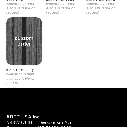
walkprint variant
walkprint variant
walkprint variant
also available on
also available on
also available on
request
request
request
6293
Deck Grey
walkprint variant
also available on
request
ABET USA Inc
N48W37031 E. Wisconsin Ave