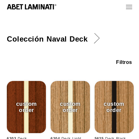
Colección Naval Deck
Filtros
6203
Deck
6204
Deck Light
5625
Deck Black