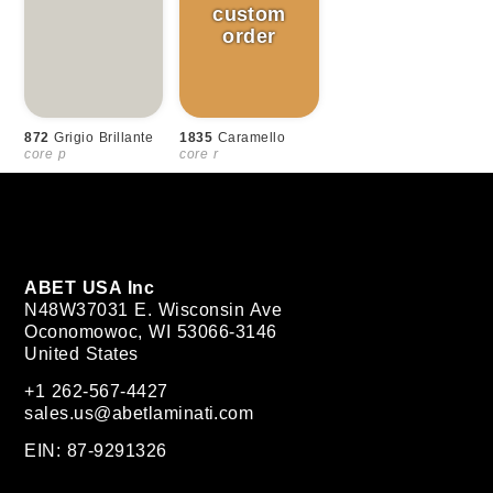
872
Grigio Brillante
1835
Caramello
core p
core r
ABET USA Inc
N48W37031 E. Wisconsin Ave
Oconomowoc, WI 53066-3146
United States
+1 262-567-4427
sales.us@abetlaminati.com
EIN: 87-9291326