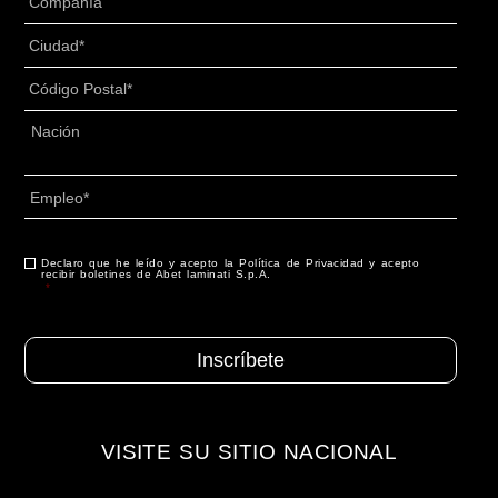
Titolo
*
Ciudad
*
Código
Postal
*
Dirección
*
País
Empleo
*
CAPTCHA
Declaro que he leído y acepto la Política de Privacidad y acepto
Consentimiento
*
recibir boletines de Abet laminati S.p.A.
*
VISITE SU SITIO NACIONAL