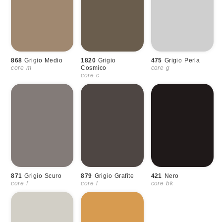
868
Grigio Medio
1820
Grigio
475
Grigio Perla
core m
Cosmico
core g
core c
871
Grigio Scuro
879
Grigio Grafite
421
Nero
core f
core l
core bk