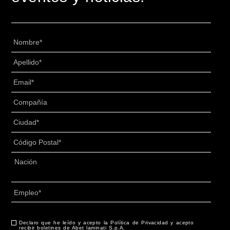
Nombre
*
Apellido
*
Email
*
Senza
Titolo
*
Ciudad
*
Código
Postal
*
Dirección
*
País
Empleo
*
CAPTCHA
Declaro que he leído y acepto la Política de Privacidad y acepto
Consentimiento
*
recibir boletines de Abet laminati S.p.A.