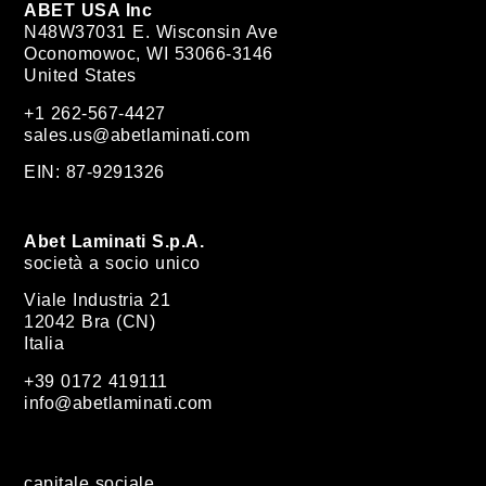
ABET USA Inc
N48W37031 E. Wisconsin Ave
Oconomowoc, WI 53066-3146
United States
+1 262-567-4427
sales.us@abetlaminati.com
EIN: 87-9291326
Abet Laminati S.p.A.
società a socio unico
Viale Industria 21
12042 Bra (CN)
Italia
+39 0172 419111
info@abetlaminati.com
capitale sociale